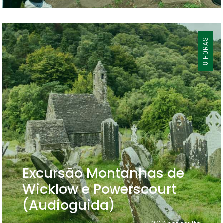
8 HORAS
Excursão Montanhas de
Wicklow e Powerscourt
(Audioguida)
59€ / por adulto