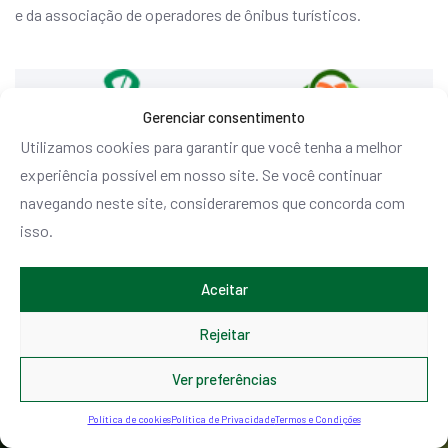
e da associação de operadores de ônibus turísticos.
Gerenciar consentimento
Utilizamos cookies para garantir que você tenha a melhor
experiência possível em nosso site. Se você continuar
navegando neste site, consideraremos que concorda com
isso.
Aceitar
Rejeitar
35894
Ver preferências
Política de cookies
Política de Privacidade
Termos e Condições
Fãs no Facebook