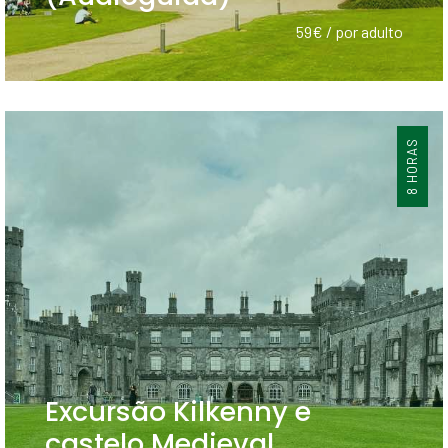
59€ / por adulto
8 HORAS
Excursão Kilkenny e
castelo Medieval