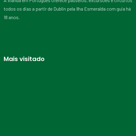
A Irlanda em Português oferece passeios, excursões e circuitos
todos os dias a partir de Dublin pela Ilha Esmeralda com guia há
18 anos.
Mais visitado
Excursão às Falésias de Moher saindo de Dublin
Os 11 locais a visitar na Irlanda
O que ver em Dublin: guia completo
Museus em Dublin que você deve conhecer
Guia turístico da Irlanda
Gastronomia irlandesa