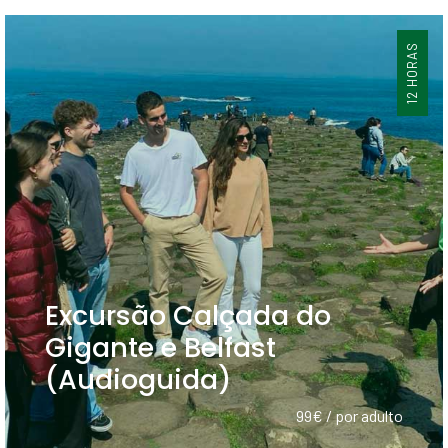
12 HORAS
Excursão Calçada do
Gigante e Belfast
(Audioguida)
99€ / por adulto