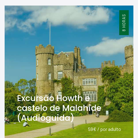
8 HORAS
Excursão Howth e
castelo de Malahide
(Audioguida)
59€ / por adulto