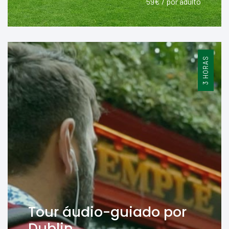
59€ / por adulto
3 HORAS
Tour áudio-guiado por
Dublin