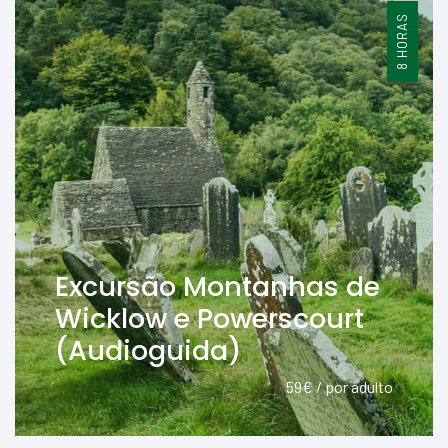
8 HORAS
Excursão Montanhas de
Wicklow e Powerscourt
(Audioguida)
59€ / por adulto