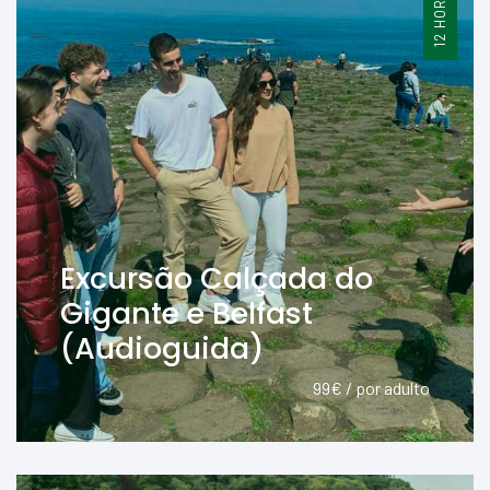
12 HORAS
Excursão Calçada do
Gigante e Belfast
(Audioguida)
99€ / por adulto