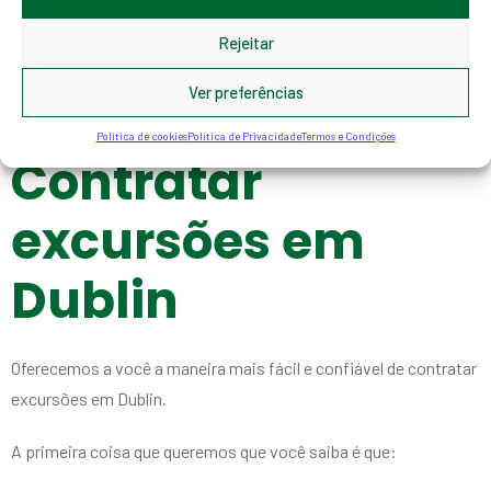
pelos arredores de Dublin é o nosso passeio por Howth e
Rejeitar
Malahide, pois em 8 horas fazemos um tour muito completo
pela costa da capital, descobrindo o castelo de Malahide, o
Ver preferências
Casino Marino e os penhascos e o porto da vila de Howth.
Política de cookies
Política de Privacidade
Termos e Condições
Contratar
excursões em
Dublin
Oferecemos a você a maneira mais fácil e confiável de contratar
excursões em Dublin.
A primeira coisa que queremos que você saiba é que: