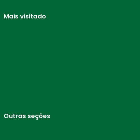
Mais visitado
Excursão às Falésias de Moher saindo de Dublin
Os 11 locais a visitar na Irlanda
O que ver em Dublin: guia completo
Museus em Dublin que você deve conhecer
Guia turístico da Irlanda
Gastronomia irlandesa
Outras seções
Blog