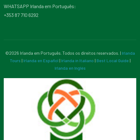
WHATSAPP Irlanda em Português:
+353 87 710 6292
©2026 Irlanda em Português. Todos os direitos reservados. |
Irlanda
Tours
|
Irlanda en Español
|
Irlanda in Italiano
|
Best Local Guide
|
Irlanda en Inglés