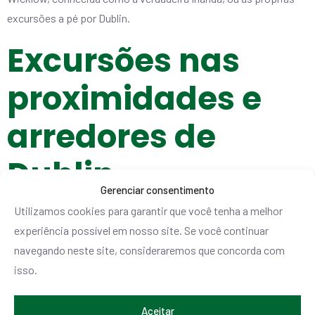
excursões a pé por Dublin.
Excursões nas
proximidades e
arredores de
Dublin
Gerenciar consentimento
Utilizamos cookies para garantir que você tenha a melhor
Também sugerimos excursões perto de Dublin, como a que o
experiência possível em nosso site. Se você continuar
leva a Kilkenny, pois em cerca de 7 horas o levamos até lá, você
navegando neste site, consideraremos que concorda com
conhece esta maravilhosa vila medieval e nós o trazemos de
isso.
volta.
Outra opção muito conveniente se você deseja fazer excursões
Aceitar