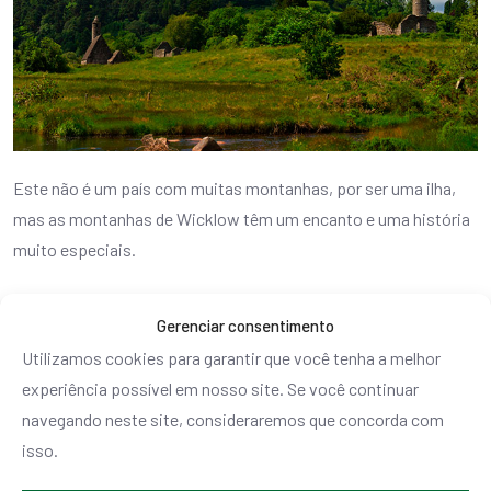
Este não é um país com muitas montanhas, por ser uma ilha,
mas as montanhas de Wicklow têm um encanto e uma história
muito especiais.
A cerca de 80 km da capital, você encontrará esta região que
Gerenciar consentimento
abriga paisagens espetaculares.
Utilizamos cookies para garantir que você tenha a melhor
É um dos
lugares a visitar na Irlanda
, pois reúne a ideia que
experiência possível em nosso site. Se você continuar
você tem da ilha esmeralda, com centenas de tons de verde e
navegando neste site, consideraremos que concorda com
suas cruzes celtas.
isso.