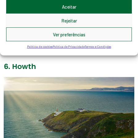
Você poderá desfrutar de tudo isso no vale de Glendalough, lugar
Aceitar
onde, segundo conta a história, o Santo Kevin viveu e tentou
cristianizar os habitantes locais.
Rejeitar
Lá ficam os restos da catedral, a cozinha de São Kevin, um
Ver preferências
cemitério com imponentes cruzes celtas, vários lagos de águas
Política de cookies
Política de Privacidade
Termos e Condições
negras glaciais e uma rica fauna e vegetação.
6. Howth