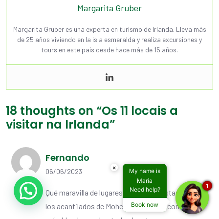
Margarita Gruber
Margarita Gruber es una experta en turismo de Irlanda. Lleva más
de 25 años viviendo en la isla esmeralda y realiza excursiones y
tours en este país desde hace más de 15 años.
18 thoughts on “
Os 11 locais a
visitar na Irlanda
”
Fernando
×
My name is
06/06/2023
María
1
Need help?
Qué maravilla de lugares. Yo solo he estado en
Book now
los acantilados de Moher, pero quiero conocer