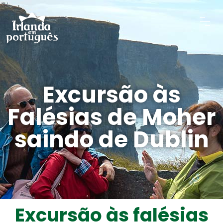
Excursão às
Falésias de Moher
saindo de Dublin
Excursão às falésias