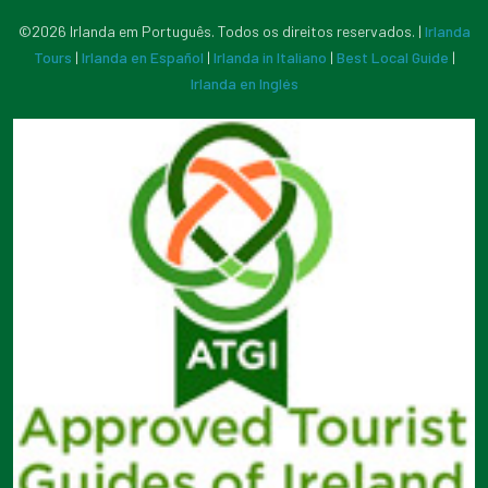
©2026 Irlanda em Português. Todos os direitos reservados. |
Irlanda
Tours
|
Irlanda en Español
|
Irlanda in Italiano
|
Best Local Guide
|
Irlanda en Inglés