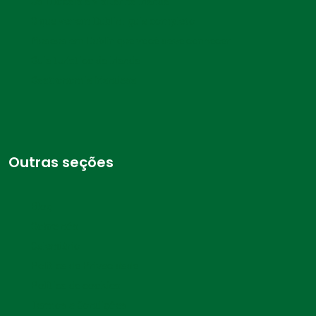
Os 11 locais a visitar na Irlanda
O que ver em Dublin: guia completo
Museus em Dublin que você deve conhecer
Guia turístico da Irlanda
Gastronomia irlandesa
Outras seções
Blog
Sobre nós
Calendário
Política de Privacidade
Política de cookies
Termos e Condições