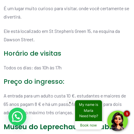
É um lugar muito curioso para visitar, onde você certamente se
divertirá.
Ele está localizado em St Stephen’s Green 15, na esquina da
Dawson Street.
Horário de visitas
Todos os dias: das 10h às 17h
Preço do ingresso:
A entrada para um adulto custa 10 €, estudantes e maiores de
×
65 anos pagam 8 € e há um passe familiar de 25 € para dois
My name is
María
adultos e no máximo três crianças.
1
Need help?
Museu do Leprechaun de Dublin
Book now