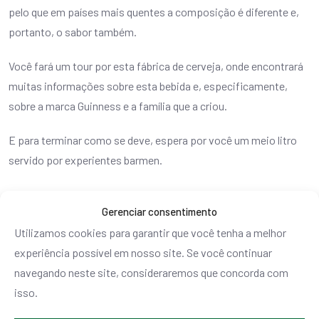
pelo que em países mais quentes a composição é diferente e,
portanto, o sabor também.
Você fará um tour por esta fábrica de cerveja, onde encontrará
muitas informações sobre esta bebida e, especificamente,
sobre a marca Guinness e a família que a criou.
E para terminar como se deve, espera por você um meio litro
servido por experientes barmen.
A Guinness Storehouse está localizada em St James’s Gate.
Gerenciar consentimento
Preço do ingresso:
Utilizamos cookies para garantir que você tenha a melhor
experiência possível em nosso site. Se você continuar
A entrada básica para a Guinness Storehouse custa 22 €.
navegando neste site, consideraremos que concorda com
Horário de visitas
isso.