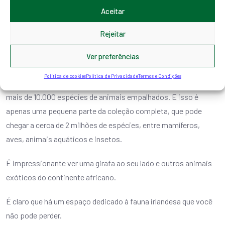
De segunda a sexta-feira, das 10h00 às 19h00, e aos sábados,
Aceitar
das 10h00 às 20h00.
Rejeitar
Museu de História Natural de
Dublin
Ver preferências
Política de cookies
Política de Privacidade
Termos e Condições
Este curioso museu de História Natural abriga uma coleção de
mais de 10.000 espécies de animais empalhados. E isso é
apenas uma pequena parte da coleção completa, que pode
chegar a cerca de 2 milhões de espécies, entre mamíferos,
aves, animais aquáticos e insetos.
É impressionante ver uma girafa ao seu lado e outros animais
exóticos do continente africano.
É claro que há um espaço dedicado à fauna irlandesa que você
não pode perder.