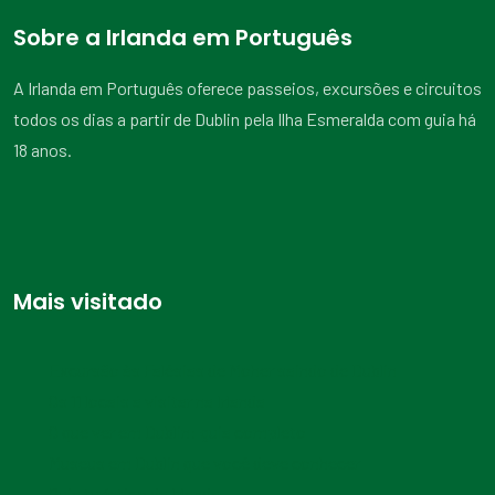
Sobre a Irlanda em Português
A Irlanda em Português oferece passeios, excursões e circuitos
todos os dias a partir de Dublin pela Ilha Esmeralda com guia há
18 anos.
Mais visitado
Excursão às Falésias de Moher saindo de Dublin
Os 11 locais a visitar na Irlanda
O que ver em Dublin: guia completo
Museus em Dublin que você deve conhecer
Guia turístico da Irlanda