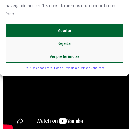
navegando neste site, consideraremos que concorda com
isso.
E não poderia faltar a apresentação ao vivo do grupo que mais
Aceitar
fama deu à canção:
Rejeitar
Ver preferências
Política de cookies
Política de Privacidade
Termos e Condições