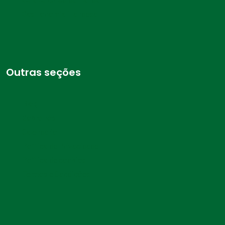
Gastronomia irlandesa
Outras seções
Blog
Sobre nós
Calendário
Política de Privacidade
Política de cookies
Termos e Condições