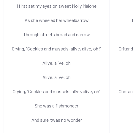
I first set my eyes on sweet Molly Malone
As she wheeled her wheelbarrow
Through streets broad and narrow
Crying, “Cockles and mussels, alive, alive, oh!”
Gritand
Alive, alive, oh
Alive, alive, oh
Crying, “Cockles and mussels, alive, alive, oh”
Chorand
She was a fishmonger
And sure ’twas no wonder